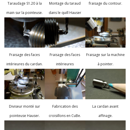
Taraudage S1.20 à la
Montage du taraud
fraisage du contour.
main sur la pointeuse.
dans le quill Hauser
Fraisage des faces
Fraisage des faces
Fraisage sur la machine
intérieures du cardan.
intérieures
à pointer.
Diviseur monté sur
Fabrication des
La cardan avant
pointeuse Hauser.
croisillons en CuBe.
affinage.