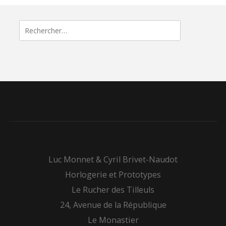
Rechercher :
Luc Monnet & Cyril Brivet-Naudot
Horlogerie et Prototypes
Le Rucher des Tilleuls
24, Avenue de la République
Le Monastier