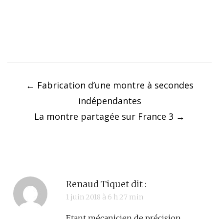
Post
navigation
←
Fabrication d’une montre à secondes
indépendantes
La montre partagée sur France 3
→
Renaud Tiquet
dit :
1 juin 2018 à 6 h 27 min
Etant mécanicien de précision,