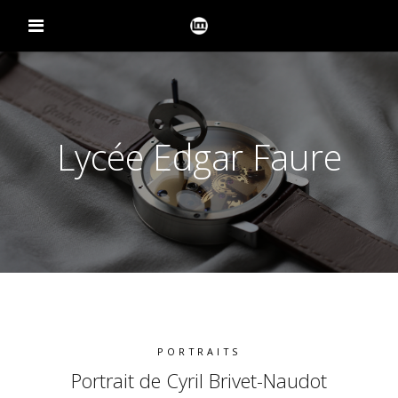
Lycée Edgar Faure
PORTRAITS
Portrait de Cyril Brivet-Naudot