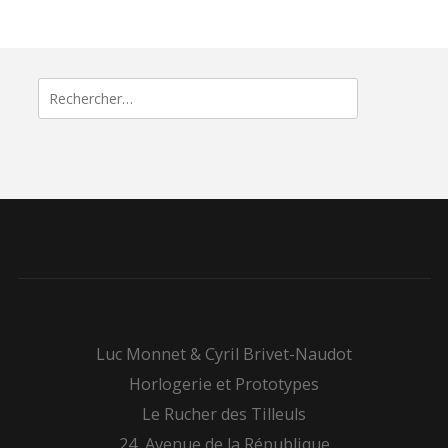
Rechercher :
Luc Monnet & Cyril Brivet-Naudot
Horlogerie et Prototypes
Le Rucher des Tilleuls
24, Avenue de la République